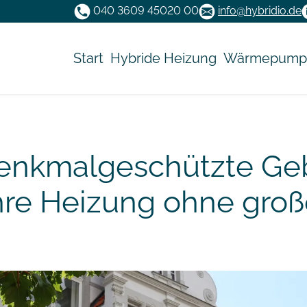
040 3609 45020 00
info@hybridio.de
Navigation überspringen
Start
Hybride Heizung
Wärmepump
nkmalgeschützte Ge
hre Heizung ohne groß