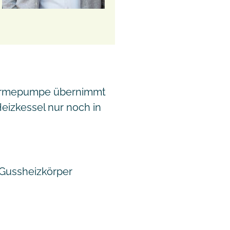
Wärmepumpe übernimmt
eizkessel nur noch in
 Gussheizkörper