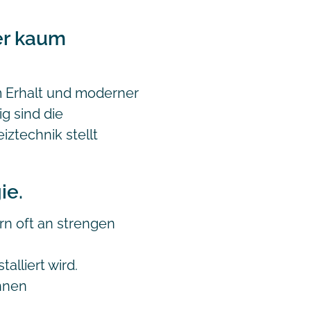
r kaum
m Erhalt und moderner
g sind die
ztechnik stellt
ie.
n oft an strengen
lliert wird.
nnen