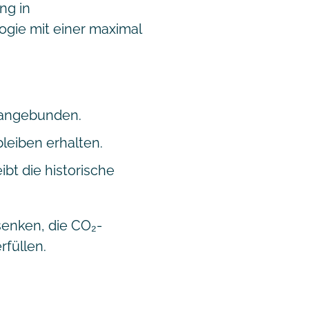
ng in
gie mit einer maximal
 angebunden.
leiben erhalten.
ibt die historische
senken, die CO₂-
füllen.