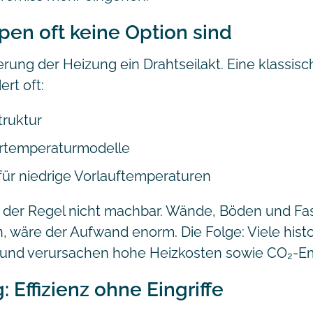
n oft keine Option sind
erung der Heizung ein Drahtseilakt. Eine klassis
t oft:
truktur
ertemperaturmodelle
 für niedrige Vorlauftemperaturen
 der Regel nicht machbar. Wände, Böden und Fa
, wäre der Aufwand enorm. Die Folge: Viele his
 und verursachen hohe Heizkosten sowie CO₂-Em
 Effizienz ohne Eingriffe