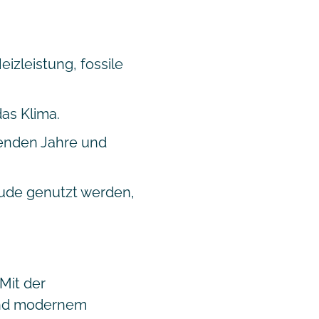
izleistung, fossile
as Klima.
menden Jahre und
ude genutzt werden,
Mit der
 und modernem