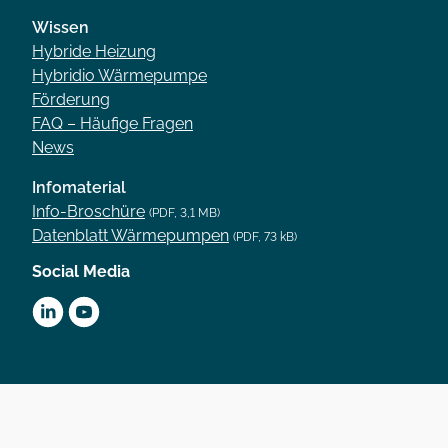
Wissen
Hybride Heizung
Hybridio Wärmepumpe
Förderung
FAQ – Häufige Fragen
News
Infomaterial
Info-Broschüre
(PDF, 3,1 MB)
Datenblatt Wärmepumpen
(PDF, 73 kB)
Social Media
Copyright 2026 – Hybridio GmbH |
Impressum
|
Datenschutz
Privatsphäre-Einstellungen