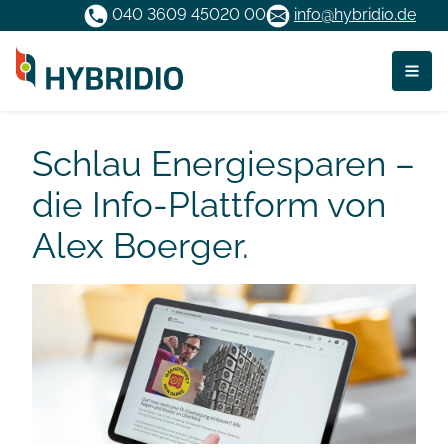
040 3609 45020 00
info@hybridio.de
Me
Schlau Energiesparen –
die Info-Plattform von
Alex Boerger.